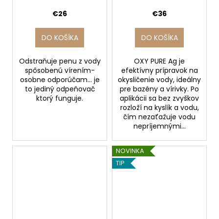
€26
€36
DO KOŠÍKA
DO KOŠÍKA
Odstraňuje penu z vody
OXY PURE Ag je
spôsobenú vírením-
efektívny prípravok na
osobne odporúčam... je
okysličenie vody, ideálny
to jediný odpeňovač
pre bazény a vírivky. Po
ktorý funguje.
aplikácii sa bez zvyškov
rozloží na kyslík a vodu,
čím nezaťažuje vodu
nepríjemnými...
NOVINKA
TIP