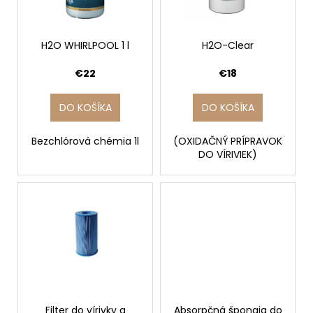
u
p
á
k
r
j
t
o
H2O WHIRLPOOL 1 l
H2O-Clear
s
o
d
ť
€22
€18
v
u
?
k
DO KOŠÍKA
DO KOŠÍKA
t
o
Bezchlórová chémia 1l
(OXIDAČNÝ PRÍPRAVOK
v
DO VÍRIVIEK)
HĽADAŤ
O
d
p
o
r
ú
Filter do vírivky a
Absorpčná špongia do