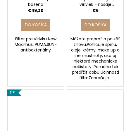
č
bazéna
víriviek - nasaje
a
nečistoty z vody vo
€49,20
€6
m
vírivke
e
DO KOŠÍKA
DO KOŠÍKA
Filter pre vírivku New
Môžete preprať a použiť
Maximus, PUMA,SUN-
znovu.Pohlcuje špinu,
antibakteriálny
oleje, krémy, make up a
iné mastnoty, ako aj
niektoré mechanické
nečistoty. Pomáha tak
predľžiť dobu účinnosti
filtraZabraňuje...
TIP