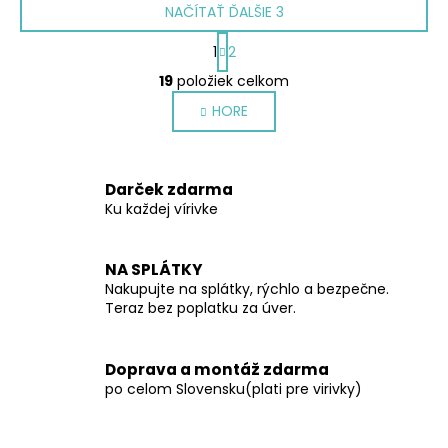
NAČÍTAŤ ĎALŠIE 3
S
1
2
t
O
r
19
položiek celkom
v
á
HORE
l
n
k
á
o
d
v
a
Darček zdarma
a
c
Ku každej vírivke
n
i
i
e
e
p
NA SPLÁTKY
r
Nakupujte na splátky, rýchlo a bezpečne.
Teraz bez poplatku za úver.
v
k
y
Doprava a montáž zdarma
v
po celom Slovensku(plati pre virivky)
ý
p
i