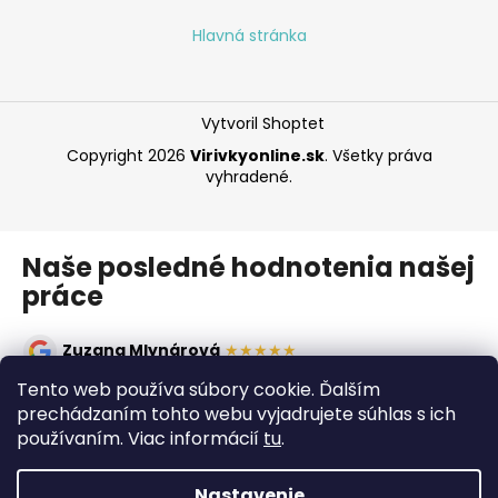
Hlavná stránka
Vytvoril Shoptet
Copyright 2026
Virivkyonline.sk
. Všetky práva
vyhradené.
Naše posledné hodnotenia našej
práce
Zuzana Mlynárová
★★★★★
Oceňujem rýchlosť a odborný prístup. Vírivka montovaná
Tento web používa súbory cookie. Ďalším
načas, všetko prebehlo výborne, odporúčam!
prechádzaním tohto webu vyjadrujete súhlas s ich
používaním. Viac informácií
tu
.
Ivan Bolacký
★★★★★
Dobré ceny, ochotné poradenstvo. Rýchly servis a kvalitná
vírivka.
Nastavenie
WhatsApp?