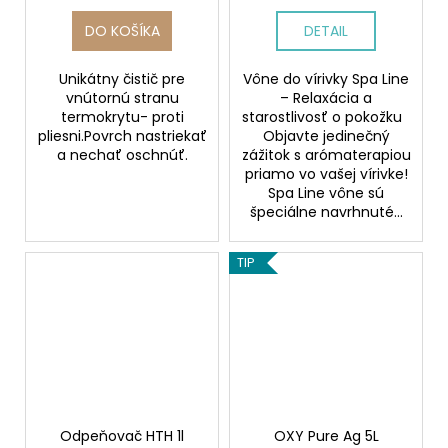
DO KOŠÍKA
DETAIL
Unikátny čistič pre
Vône do vírivky Spa Line
vnútornú stranu
– Relaxácia a
termokrytu- proti
starostlivosť o pokožku
pliesni.Povrch nastriekať
Objavte jedinečný
a nechať oschnúť.
zážitok s arómaterapiou
priamo vo vašej vírivke!
Spa Line vône sú
špeciálne navrhnuté...
TIP
Odpeňovač HTH 1l
OXY Pure Ag 5L