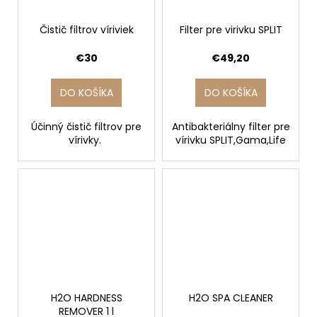
Čistič filtrov víriviek
Filter pre virivku SPLIT
€30
€49,20
DO KOŠÍKA
DO KOŠÍKA
Účinný čistič filtrov pre
Antibakteriálny filter pre
vírivky.
vírivku SPLIT,Gama,Life
H2O HARDNESS
H2O SPA CLEANER
REMOVER 1 l