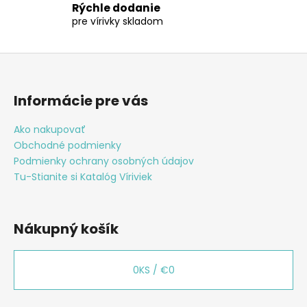
Rýchle dodanie
s
pre vírivky skladom
u
Z
á
p
Informácie pre vás
ä
t
Ako nakupovať
Obchodné podmienky
i
Podmienky ochrany osobných údajov
e
Tu-Stianite si Katalóg Víriviek
Nákupný košík
0
KS /
€0