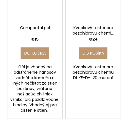
Compactal gel
Kvapkový tester pre
bezchlórovú chémiu
DUKE-D
€15
€24
DO KOŠÍKA
DO KOŠÍKA
Gél je vhodný na
Kvapkový tester pre
odstránenie nánosov
bezchlórovú chémiu
vodného kameňa a
DUKE-D- 120 meraní
iných nečistôt zo stien
bazénov, vrátane
nežiadúcich liniek
vznikajícíc pozdĺž vodnej
hladiny. Vhodný aj pre
čistenie stien...