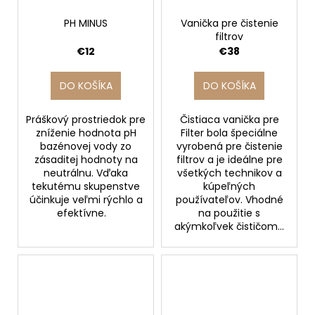
PH MINUS
Vanička pre čistenie
filtrov
€12
€38
DO KOŠÍKA
DO KOŠÍKA
Práškový prostriedok pre
Čistiaca vanička pre
zníženie hodnota pH
Filter bola špeciálne
bazénovej vody zo
vyrobená pre čistenie
zásaditej hodnoty na
filtrov a je ideálne pre
neutrálnu. Vďaka
všetkých technikov a
tekutému skupenstve
kúpeľných
účinkuje veľmi rýchlo a
používateľov. Vhodné
efektívne.
na použitie s
akýmkoľvek čističom...