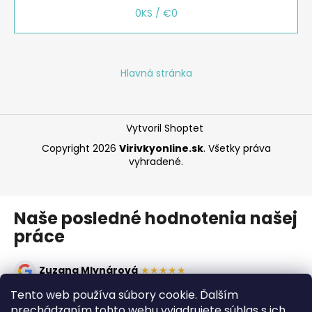
0
KS /
€0
Hlavná stránka
Vytvoril Shoptet
Copyright 2026
Virivkyonline.sk
. Všetky práva
vyhradené.
Naše posledné hodnotenia našej
práce
Zuzana Mlynárová
★★★★★
Oceňujem rýchlosť a odborný prístup. Vírivka montovaná
Tento web používa súbory cookie. Ďalším
načas, všetko prebehlo výborne, odporúčam!
prechádzaním tohto webu vyjadrujete súhlas s ich