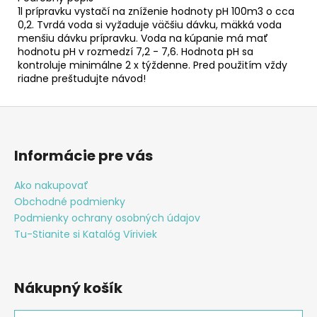
1l prípravku vystačí na zníženie hodnoty pH 100m3 o cca
0,2. Tvrdá voda si vyžaduje väčšiu dávku, mäkká voda
menšiu dávku prípravku. Voda na kúpanie má mať
hodnotu pH v rozmedzí 7,2 - 7,6. Hodnota pH sa
kontroluje minimálne 2 x týždenne. Pred použitím vždy
riadne preštudujte návod!
Z
á
p
Informácie pre vás
ä
t
Ako nakupovať
Obchodné podmienky
i
Podmienky ochrany osobných údajov
e
Tu-Stianite si Katalóg Víriviek
Nákupný košík