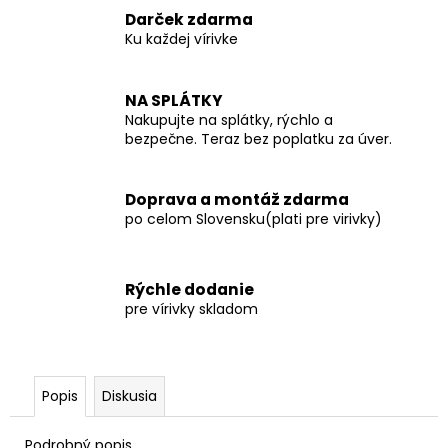
č
Darček zdarma
a
Ku každej vírivke
m
e
NA SPLÁTKY
Nakupujte na splátky, rýchlo a
bezpečne. Teraz bez poplatku za úver.
Doprava a montáž zdarma
po celom Slovensku(plati pre virivky)
Rýchle dodanie
pre vírivky skladom
Popis
Diskusia
Podrobný popis