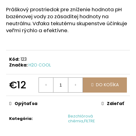
á
Práškový prostriedok pre zníženie hodnota pH
j
bazénovej vody zo zásaditej hodnoty na
s
neutrálnu. Vďaka tekutému skupenstve účinkuje
ť
veľmi rýchlo a efektívne.
?
Kód:
123
Značka:
H2O COOL
HĽADAŤ
€12
DO KOŠÍKA
Jednotková
O
cena:
d
Opýtať sa
Zdieľať
p
o
Bezchlórová
Kategória
:
chémia,FILTRE
r
ú