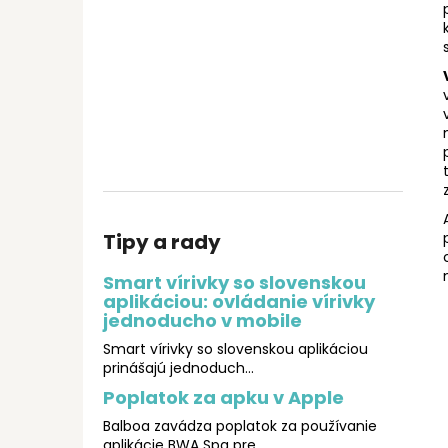
Tipy a rady
Smart vírivky so slovenskou
aplikáciou: ovládanie vírivky
jednoducho v mobile
Smart vírivky so slovenskou aplikáciou
prinášajú jednoduch...
Poplatok za apku v Apple
Balboa zavádza poplatok za používanie
aplikácie BWA Spa pre ...