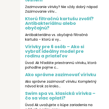
Zazimovanie vírivky? Nie vždy dobrý nápad
Zazimovanie víriv...
Ktorú filtračnú kartušu zvoliť?
Antibakteriálnu alebo
obyčajnú?
Antibakteriálna vs. obyčajná filtračná
kartuša – ktorú si vy...
Vírivky pre 6 osôb – Ako si
vybrať ideálny model pre
rodinu a priateľov
Úvod: Ak hľadáte priestrannú vírivku, ktorá
pohodlne pojme c...
Ako správne zazimovať vírivku
Ako správne zazimovať vírivku: Kompletný
návod krok za kroko...
Swim spa vs. klasická vírivka –
čo sa viac oplatí?
Úvod Ak uvažujete o kúpe zariadenia na