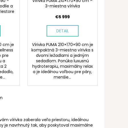
x90 -
Vírivka PUMA 210×170×90 cm –
odlie a
3-miestna vírivka
iestore
€5 999
DETAIL
0 cm je
Vírivka PUMA 210×170×90 cm je
ellness
kompaktná 3-miestna vírivka s
 pre
dvomi ležadlami a jedným
u a
sedadlom. Ponúka luxusnú
ka 2
hydroterapiu, maximálny relax
edadlo,
a je ideálnou voľbou pre páry,
...
menšie...
om
ám vírivka zaberala veľa priestoru, ideálnou
ivky je navrhnutý tak, aby poskytoval maximálne