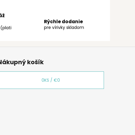
áž
Rýchle dodanie
pre vírivky skladom
(plati
Nákupný košík
0
KS /
€0