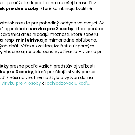
i ju môžete dopriať aj na menšej terase či v
iek pre dve osoby
, ktoré kombinujú kvalitné
statok miesta pre pohodlný oddych vo dvojici. Ak
yť aj praktická
vírivka pre 3 osoby
, ktorá ponúka
zákazníci dnes hľadajú možnosti, ktoré zaberú
ka
, resp.
mini vírivka
je mimoriadne obľúbená,
h chát. Vďaka kvalitnej izolácii a úsporným
ky
vhodné aj na celoročné využívanie – v zime pri
rivky
presne podľa vašich predstáv aj veľkosti
vku pre 3 osoby
, ktoré ponúkajú skvelý pomer
ie hodí k vášmu životnému štýlu a vytvorí doma
ž
vírivku pre 4 osoby
či
ochladzovaciu kaďu
.