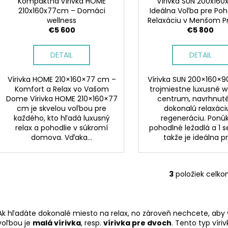
d
Kompaktná vírivka HOME
Vírivka SUN 200x160
v
210x160x77cm – Domáci
Ideálna Voľba pre Poh
u
wellness
Relaxáciu v Menšom Pr
k
€5 600
€5 800
t
o
DETAIL
DETAIL
v
Vírivka HOME 210×160×77 cm –
Vírivka SUN 200×160×9
Komfort a Relax vo Vašom
trojmiestne luxusné w
Dome Vírivka HOME 210×160×77
centrum, navrhnuté
cm je skvelou voľbou pre
dokonalú relaxáci
každého, kto hľadá luxusný
regeneráciu. Ponú
relax a pohodlie v súkromí
pohodlné ležadlá a 1 s
domova. Vďaka...
takže je ideálna pre
3
položiek celk
O
v
l
á
Ak hľadáte dokonalé miesto na relax, no zároveň nechcete, aby v
d
voľbou je
malá vírivka
, resp.
vírivka pre dvoch
. Tento typ vír