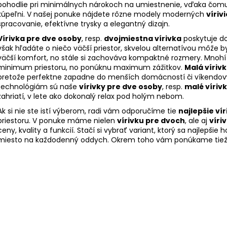
pohodlie pri minimálnych nárokoch na umiestnenie, vďaka čomu s
a
kúpeľni. V našej ponuke nájdete rôzne modely moderných
víriv
c
spracovanie, efektívne trysky a elegantný dizajn.
i
Vírivka pre dve osoby
, resp.
dvojmiestna vírivka
poskytuje do
e
však hľadáte o niečo väčší priestor, skvelou alternatívou môže b
p
väčší komfort, no stále si zachováva kompaktné rozmery. Mnohí 
r
minimum priestoru, no ponúknu maximum zážitkov.
Malá víriv
v
pretože perfektne zapadne do menších domácností či víkendovýc
k
technológiám sú naše
vírivky pre dve osoby
, resp.
malé víriv
y
zahriatí, v lete ako dokonalý relax pod holým nebom.
v
Ak si nie ste istí výberom, radi vám odporučíme tie
najlepšie ví
ý
priestoru. V ponuke máme nielen
vírivku pre dvoch
, ale aj
víri
p
ceny, kvality a funkcií. Stačí si vybrať variant, ktorý sa najlepš
i
miesto na každodenný oddych. Okrem toho vám ponúkame tie
s
u