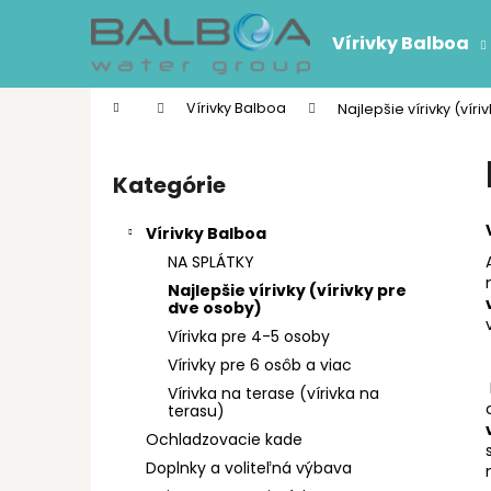
K
Prejsť
na
o
Vírivky Balboa
obsah
Späť
Späť
š
do
do
í
Domov
Vírivky Balboa
Najlepšie vírivky (vír
k
obchodu
obchodu
B
o
Kategórie
Preskočiť
č
kategórie
n
Vírivky Balboa
ý
NA SPLÁTKY
p
Najlepšie vírivky (vírivky pre
a
dve osoby)
n
Vírivka pre 4-5 osoby
e
Vírivky pre 6 osôb a viac
l
Vírivka na terase (vírivka na
terasu)
Ochladzovacie kade
Doplnky a voliteľná výbava