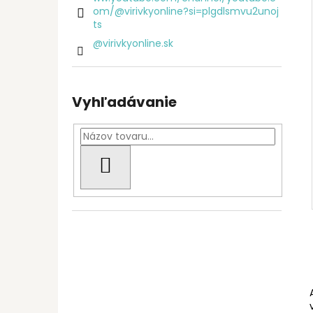
om/@virivkyonline?si=plgdlsmvu2unoj
ts
@virivkyonline.sk
Vyhľadávanie
HĽADAŤ