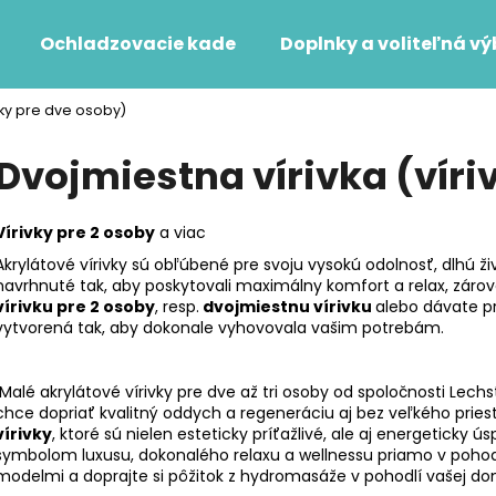
Ochladzovacie kade
Doplnky a voliteľná v
ivky pre dve osoby)
Čo potrebujete nájsť?
Dvojmiestna vírivka (víri
HĽADAŤ
Vírivky pre 2 osoby
a viac
Akrylátové vírivky sú obľúbené pre svoju vysokú odolnosť, dlhú 
navrhnuté tak, aby poskytovali maximálny komfort a relax, zárov
Odporúčame
vírivku pre 2 osoby
, resp.
dvojmiestnu vírivku
alebo dávate pr
vytvorená tak, aby dokonale vyhovovala vašim potrebám.
Malé akrylátové vírivky pre dve až tri osoby od spoločnosti Lechst
chce dopriať kvalitný oddych a regeneráciu aj bez veľkého pries
vírivky
, ktoré sú nielen esteticky príťažlivé, ale aj energeticky ú
symbolom luxusu, dokonalého relaxu a wellnessu priamo v pohod
modelmi a doprajte si pôžitok z hydromasáže v pohodlí vašej do