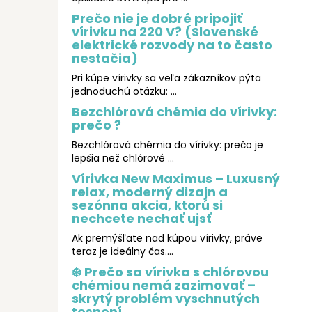
Prečo nie je dobré pripojiť
vírivku na 220 V? (Slovenské
elektrické rozvody na to často
nestačia)
Pri kúpe vírivky sa veľa zákazníkov pýta
jednoduchú otázku: ...
Bezchlórová chémia do vírivky:
prečo ?
Bezchlórová chémia do vírivky: prečo je
lepšia než chlórové ...
Vírivka New Maximus – Luxusný
relax, moderný dizajn a
sezónna akcia, ktorú si
nechcete nechať ujsť
Ak premýšľate nad kúpou vírivky, práve
teraz je ideálny čas....
❄️ Prečo sa vírivka s chlórovou
chémiou nemá zazimovať –
skrytý problém vyschnutých
tesnení