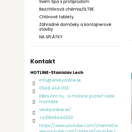
Swim Spa s protiprúdom
Bezchlórová chémia,FILTRE
Chlórové tablety
Záhradné domčeky a kontajnerové
stavby
NA SPLÁTKY
Kontakt
HOTLINE-Stanislav Lech
info
@
virivkyonline.sk
0949 444 033
Kliknutím tu... si môžete pozrieť naše
montáže
virivkyonline.sk/
+421949444033
https://www.youtube.com/channel/w
ww.youtube.com/channel/youtube.c