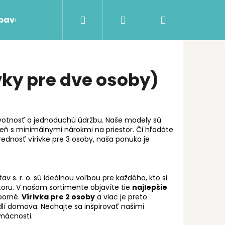
Hľadať
Prihlásenie
Nákupný
ýbava
Swim Spa s protiprúdom
Bezchlórová 
košík
vky pre dve osoby)
životnosť a jednoduchú údržbu. Naše modely sú
eň s minimálnymi nárokmi na priestor. Či hľadáte
ednosť vírivke pre 3 osoby, naša ponuka je
av s. r. o. sú ideálnou voľbou pre každého, kto si
toru. V našom sortimente objavíte tie
najlepšie
sporné.
Vírivka pre 2 osoby
a viac je preto
lí domova. Nechajte sa inšpirovať našimi
mácnosti.