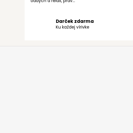
oddych a relax, prav...
Darček zdarma
Ku každej vírivke
Z
á
p
ä
t
i
e