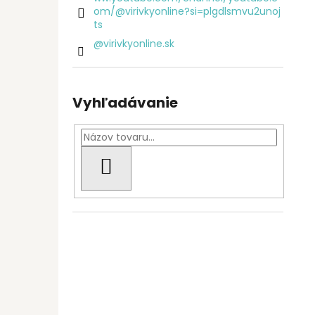
om/@virivkyonline?si=plgdlsmvu2unoj
ts
@virivkyonline.sk
Vyhľadávanie
HĽADAŤ