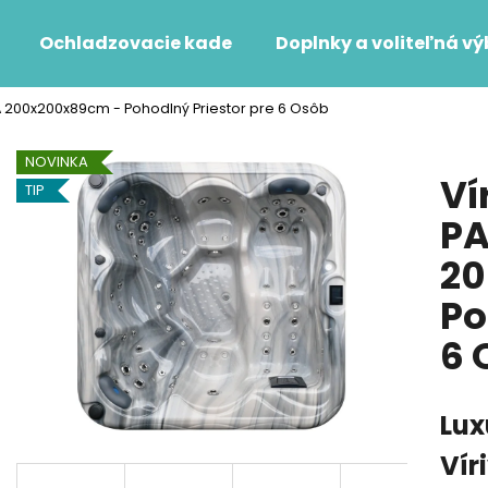
Ochladzovacie kade
Doplnky a voliteľná v
 200x200x89cm - Pohodlný Priestor pre 6 Osôb
Čo potrebujete nájsť?
NOVINKA
Ví
TIP
HĽADAŤ
P
20
Odporúčame
Po
6 
Lu
Vír