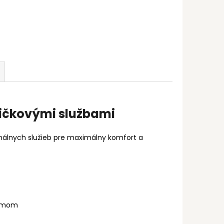
pičkovými službami
onálnych služieb pre maximálny komfort a
tímom