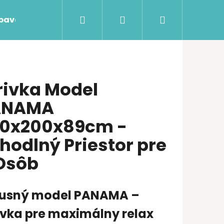
Hľadať
Prihlásenie
Nákupný
ýbava
Swim Spa s protiprúdom
Bezchlórová 
košík
rivka Model
ANAMA
0x200x89cm -
hodlný Priestor pre
Osôb
xusný model PANAMA –
ivka pre maximálny relax