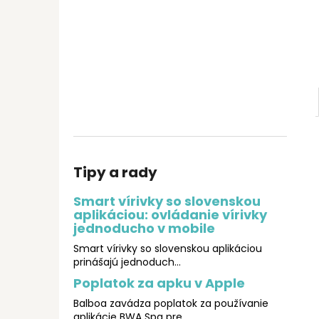
Tipy a rady
Smart vírivky so slovenskou
aplikáciou: ovládanie vírivky
jednoducho v mobile
Smart vírivky so slovenskou aplikáciou
prinášajú jednoduch...
Poplatok za apku v Apple
Balboa zavádza poplatok za používanie
aplikácie BWA Spa pre ...