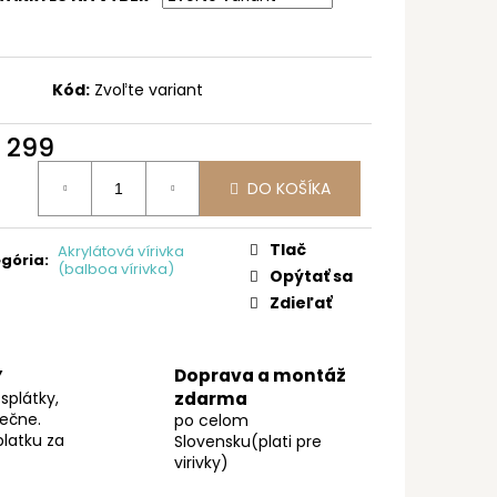
Kód:
Zvoľte variant
 299
otková
DO KOŠÍKA
:
Tlač
Akrylátová vírivka
gória
:
(balboa vírivka)
Opýtať sa
Zdieľať
Doprava a montáž
Y
splátky,
zdarma
pečne.
po celom
latku za
Slovensku(plati pre
virivky)