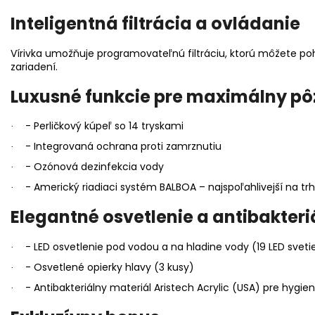
Inteligentná filtrácia a ovládanie
Vírivka umožňuje programovateľnú filtráciu, ktorú môžete po
zariadení.
Luxusné funkcie pre maximálny pô
- Perličkový kúpeľ so 14 tryskami
·
- Integrovaná ochrana proti zamrznutiu
·
- Ozónová dezinfekcia vody
·
- Americký riadiaci systém BALBOA – najspoľahlivejší na tr
·
Elegantné osvetlenie a antibakter
- LED osvetlenie pod vodou a na hladine vody (19 LED svetie
·
- Osvetlené opierky hlavy (3 kusy)
·
- Antibakteriálny materiál Aristech Acrylic (USA) pre hygie
·