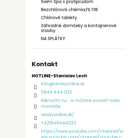
Swim Spa s protiprúdom
Bezchlórová chémia,FILTRE
Chlórové tablety
Záhradné domčeky a kontajnerové
stavby
NA SPLÁTKY
Kontakt
HOTLINE-Stanislav Lech
info
@
virivkyonline.sk
0949 444 033
Kliknutím tu... si môžete pozrieť naše
montáže
virivkyonline.sk/
+421949444033
https://www.youtube.com/channel/w
ww.youtube.com/channel/youtube.c