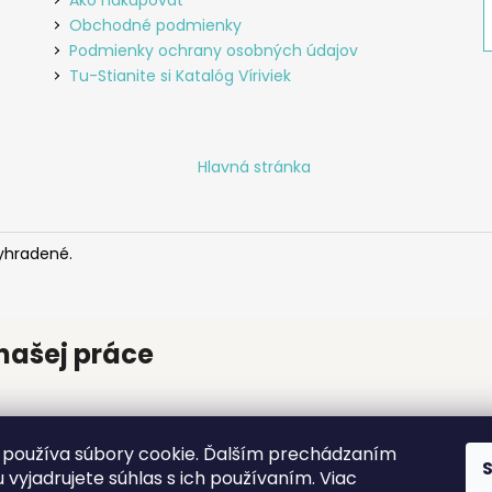
Obchodné podmienky
Podmienky ochrany osobných údajov
Tu-Stianite si Katalóg Víriviek
Hlavná stránka
vyhradené.
našej práce
ontovaná načas, všetko prebehlo výborne, odporúčam!
používa súbory cookie. Ďalším prechádzaním
 vyjadrujete súhlas s ich používaním. Viac