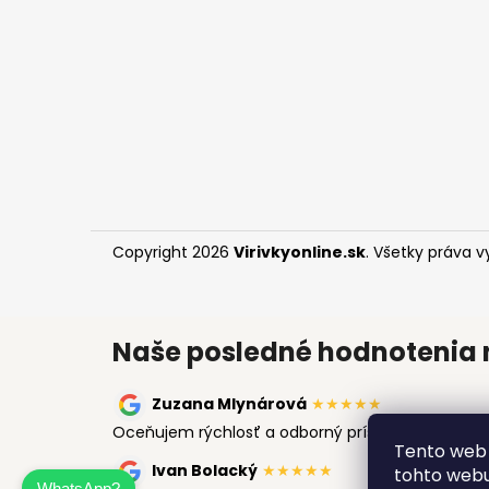
t
i
e
Copyright 2026
Virivkyonline.sk
. Všetky práva 
Naše posledné hodnotenia 
Zuzana Mlynárová
★★★★★
Oceňujem rýchlosť a odborný prístup. Vírivka m
Tento web 
Ivan Bolacký
★★★★★
tohto webu
WhatsApp?