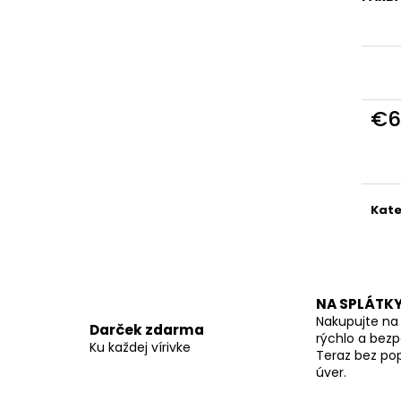
€6
Jedn
cena
Kate
NA SPLÁTK
Nakupujte na 
Darček zdarma
rýchlo a bez
Ku každej vírivke
Teraz bez pop
úver.