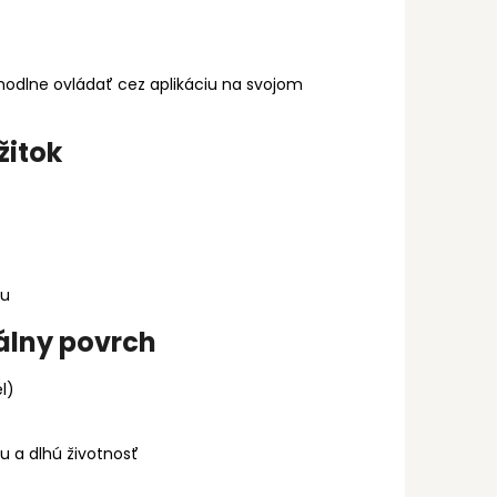
hodlne ovládať cez aplikáciu na svojom
žitok
hu
iálny povrch
l)
nu a dlhú životnosť