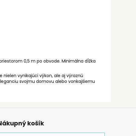
priestorom 0,5 m po obvode. Minimálna dĺžka
 nielen vynikajúci výkon, ale aj výraznú
te eleganciu svojmu domovu alebo vonkajšiemu
Nákupný košík