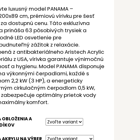
vte luxusný model PANAMA –
00x89 cm, prémiovú vírivku pre šesť
za dostupnú cenu. Táto exkluzívna
ka prináša 63 pôsobivých trysiek a
odné LED osvetlenie pre
udnuteľný zážitok z relaxácie.
ená z antibakteriálneho Aristech Acrylic
iálu z USA, vírivka garantuje výnimočnú
nosť a hygienu. Model PANAMA disponuje
a výkonnými čerpadlami, každé s
om 2,2 kW (3 HP), a energeticky
rným cirkulačným čerpadlom 0,5 kW,
 zabezpečuje optimálny prietok vody
maximálny komfort.
 OBLOŽENIA A
DÍKOV
 AKRYLU NA VÝBER