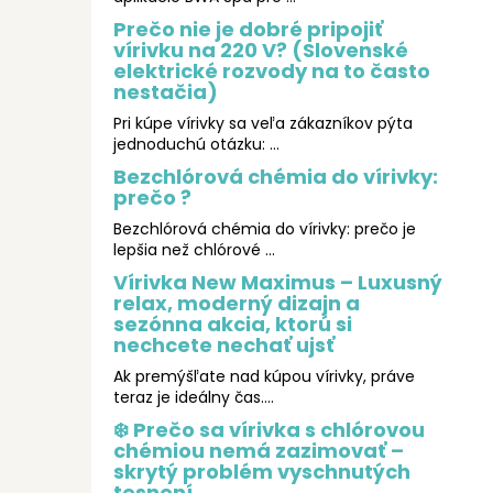
Prečo nie je dobré pripojiť
vírivku na 220 V? (Slovenské
elektrické rozvody na to často
nestačia)
Pri kúpe vírivky sa veľa zákazníkov pýta
jednoduchú otázku: ...
Bezchlórová chémia do vírivky:
prečo ?
Bezchlórová chémia do vírivky: prečo je
lepšia než chlórové ...
Vírivka New Maximus – Luxusný
relax, moderný dizajn a
sezónna akcia, ktorú si
nechcete nechať ujsť
Ak premýšľate nad kúpou vírivky, práve
teraz je ideálny čas....
❄️ Prečo sa vírivka s chlórovou
chémiou nemá zazimovať –
skrytý problém vyschnutých
tesnení