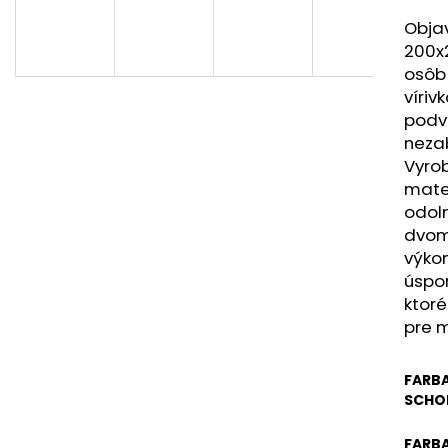
Obja
200x2
osôb 
víriv
podv
nezab
Vyrob
mater
odol
dvom
výkon
úspo
ktoré
pre 
FARBA
SCHO
FARBA