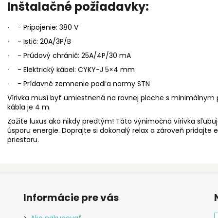
Inštalačné požiadavky:
- Pripojenie: 380 V
·
- Istič: 20A/3P/B
·
- Prúdový chránič: 25A/4P/30 mA
·
- Elektrický kábel: CYKY-J 5×4 mm
·
- Prídavné zemnenie podľa normy STN
·
Vírivka musí byť umiestnená na rovnej ploche s minimálnym 
kábla je 4 m.
Zažite luxus ako nikdy predtým! Táto výnimočná vírivka sľubuje
úsporu energie. Doprajte si dokonalý relax a zároveň pridaj
priestoru.
Informácie pre vás
Ako nakupovať