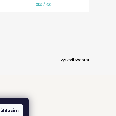
0
KS /
€0
Vytvoril Shoptet
Súhlasím