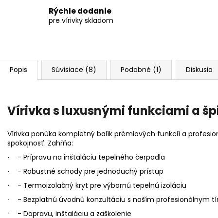
Rýchle dodanie
pre vírivky skladom
Popis
Súvisiace (8)
Podobné (1)
Diskusia
Vírivka s luxusnými funkciami a š
Vírivka ponúka kompletný balík prémiových funkcií a profesi
spokojnosť. Zahŕňa:
- Prípravu na inštaláciu tepelného čerpadla
·
- Robustné schody pre jednoduchý prístup
·
- Termoizolačný kryt pre výbornú tepelnú izoláciu
·
- Bezplatnú úvodnú konzultáciu s naším profesionálnym 
·
- Dopravu, inštaláciu a zaškolenie
·