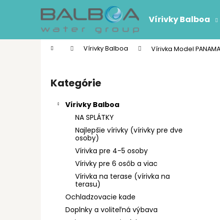
K
Prejsť
na
o
Vírivky Balboa
obsah
Späť
Späť
š
do
do
í
Domov
Vírivky Balboa
Vírivka Model PANAMA
k
obchodu
obchodu
B
o
Kategórie
Preskočiť
č
kategórie
n
Vírivky Balboa
ý
NA SPLÁTKY
p
Najlepšie vírivky (vírivky pre dve
a
osoby)
n
Vírivka pre 4-5 osoby
e
Vírivky pre 6 osôb a viac
l
Vírivka na terase (vírivka na
terasu)
Ochladzovacie kade
Doplnky a voliteľná výbava