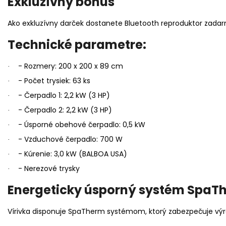
Exkluzívny bonus
Ako exkluzívny darček dostanete Bluetooth reproduktor zadarmo
Technické parametre:
- Rozmery: 200 x 200 x 89 cm
·
- Počet trysiek: 63 ks
·
- Čerpadlo 1: 2,2 kW (3 HP)
·
- Čerpadlo 2: 2,2 kW (3 HP)
·
- Úsporné obehové čerpadlo: 0,5 kW
·
- Vzduchové čerpadlo: 700 W
·
- Kúrenie: 3,0 kW (BALBOA USA)
·
- Nerezové trysky
·
Energeticky úsporný systém SpaT
Vírivka disponuje SpaTherm systémom, ktorý zabezpečuje výr