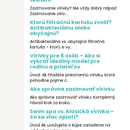
Zazimovanie vírivky? Nie vždy dobrý nápad
Zazimovanie víriv...
Ktorú filtračnú kartušu zvoliť?
Antibakteriálnu alebo
obyčajnú?
Antibakteriálna vs. obyčajná filtračná
kartuša – ktorú si vy...
Vírivky pre 6 osôb – Ako si
vybrať ideálny model pre
rodinu a priateľov
Úvod: Ak hľadáte priestrannú vírivku, ktorá
pohodlne pojme c...
Ako správne zazimovať vírivku
Ako správne zazimovať vírivku: Kompletný
návod krok za kroko...
Swim spa vs. klasická vírivka –
čo sa viac oplatí?
Úvod Ak uvažujete o kúpe zariadenia na