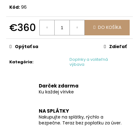
č
a
Kód:
96
m
e
€360
DO KOŠÍKA
Jednotková
cena:
Opýtať sa
Zdieľať
Doplnky a voliteľná
Kategória
:
výbava
Darček zdarma
Ku každej vírivke
NA SPLÁTKY
Nakupujte na splátky, rýchlo a
bezpečne. Teraz bez poplatku za úver.