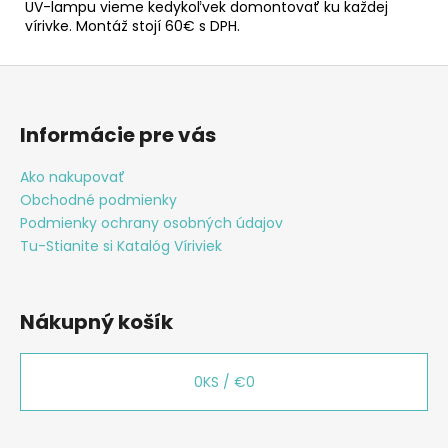
UV-lampu vieme kedykoľvek domontovať ku každej
vírivke. Montáž stojí 60€ s DPH.
Z
á
p
Informácie pre vás
ä
t
Ako nakupovať
Obchodné podmienky
i
Podmienky ochrany osobných údajov
e
Tu-Stianite si Katalóg Víriviek
Nákupný košík
0
KS /
€0