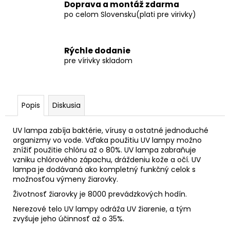
Doprava a montáž zdarma
po celom Slovensku(plati pre virivky)
Rýchle dodanie
pre vírivky skladom
Popis
Diskusia
UV lampa zabíja baktérie, vírusy a ostatné jednoduché
organizmy vo vode. Vďaka použitiu UV lampy možno
znížiť použitie chlóru až o 80%. UV lampa zabraňuje
vzniku chlórového zápachu, dráždeniu kože a očí. UV
lampa je dodávaná ako kompletný funkčný celok s
možnosťou výmeny žiarovky.
Životnosť žiarovky je 8000 prevádzkových hodín.
Nerezové telo UV lampy odráža UV žiarenie, a tým
zvyšuje jeho účinnosť až o 35%.