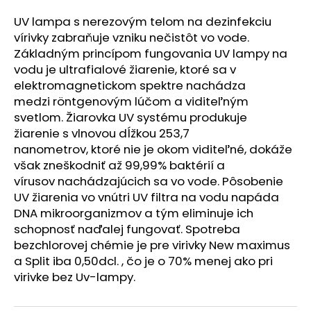
á
UV lampa s nerezovým telom na dezinfekciu
j
vírivky zabraňuje vzniku nečistôt vo vode.
s
Základným princípom fungovania UV lampy na
ť
vodu je ultrafialové žiarenie, ktoré sa v
elektromagnetickom spektre nachádza
?
medzi röntgenovým lúčom a viditeľným
svetlom. Žiarovka UV systému produkuje
žiarenie s vlnovou dĺžkou 253,7
nanometrov, ktoré nie je okom viditeľné, dokáže
HĽADAŤ
však zneškodniť až 99,99% baktérií a
vírusov nachádzajúcich sa vo vode. Pôsobenie
UV žiarenia vo vnútri UV filtra na vodu napáda
DNA mikroorganizmov a tým eliminuje ich
O
schopnosť naďalej fungovať. Spotreba
d
bezchlorovej chémie je pre virivky New maximus
p
a Split iba 0,50dcl. , čo je o 70% menej ako pri
o
virivke bez Uv-lampy.
r
ú