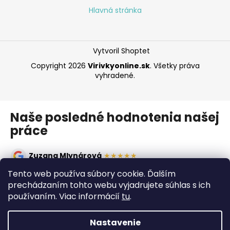
Hlavná stránka
Vytvoril Shoptet
Copyright 2026
Virivkyonline.sk
. Všetky práva
vyhradené.
Naše posledné hodnotenia našej
práce
Zuzana Mlynárová
★★★★★
Oceňujem rýchlosť a odborný prístup. Vírivka montovaná
Tento web používa súbory cookie. Ďalším
načas, všetko prebehlo výborne, odporúčam!
prechádzaním tohto webu vyjadrujete súhlas s ich
používaním. Viac informácií
tu
.
Ivan Bolacký
★★★★★
Dobré ceny, ochotné poradenstvo. Rýchly servis a kvalitná
vírivka.
Nastavenie
WhatsApp?