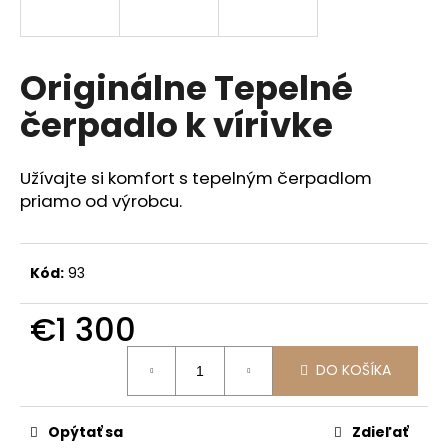
á
j
s
Originálne Tepelné
ť
čerpadlo k vírivke
?
Užívajte si komfort s tepelným čerpadlom
priamo od výrobcu.
HĽADAŤ
Kód:
93
O
€1 300
d
Jednotková
p
DO KOŠÍKA
cena:
o
r
ú
Opýtať sa
Zdieľať