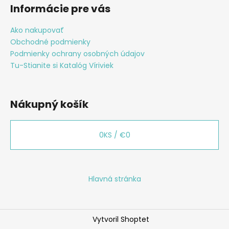
p
Informácie pre vás
ä
t
Ako nakupovať
Obchodné podmienky
i
Podmienky ochrany osobných údajov
e
Tu-Stianite si Katalóg Víriviek
Nákupný košík
0
KS /
€0
Hlavná stránka
Vytvoril Shoptet