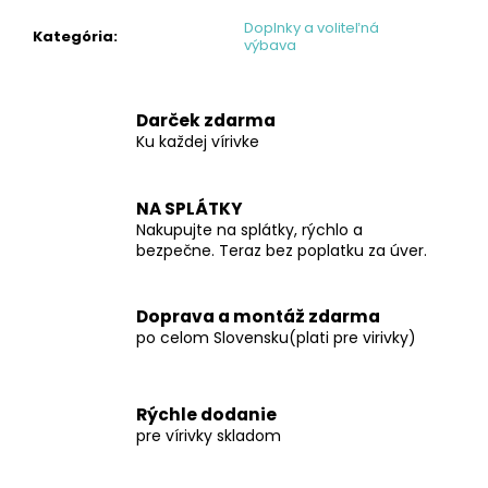
č
a
Doplnky a voliteľná
Kategória
:
výbava
m
e
Darček zdarma
Ku každej vírivke
NA SPLÁTKY
Nakupujte na splátky, rýchlo a
bezpečne. Teraz bez poplatku za úver.
Doprava a montáž zdarma
po celom Slovensku(plati pre virivky)
Rýchle dodanie
pre vírivky skladom