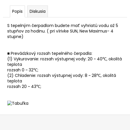
Popis
Diskusia
S tepelným čerpadlom budete mať vyhriatú vodu až 5
stupňov za hodinu. ( pri vírivke SUN, New Maximus- 4
stupne)
■ Prevádzkový rozsah tepelného čerpadla:
(1) Vykurovanie: rozsah výstupnej vody: 20 ~ 40℃, okolitá
teplota
rozsah 0 ~ 32℃;
(2) Chladenie: rozsah výstupnej vody: 8 ~ 28℃, okolitá
teplota
rozsah 20 ~ 43℃;
Z
á