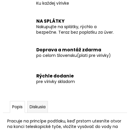
č
Ku každej vírivke
a
m
e
NA SPLÁTKY
Nakupujte na splátky, rýchlo a
bezpečne. Teraz bez poplatku za úver.
Doprava a montáž zdarma
po celom Slovensku(plati pre virivky)
Rýchle dodanie
pre vírivky skladom
Popis
Diskusia
Pracuje na princípe podtlaku, keď prstom utesníte otvor
na konci
teleskopické tyče
,
vložíte vysávač do vody na