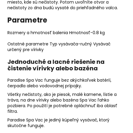
miesto, kde sú nečistoty. Potom uvoľníte otvor a
nečistoty zo dna budú vysaté do priehľadného valca.
Parametre
Rozmery a hmotnosť balenia
Hmotnosť-
0.8
kg
Ostatné parametre
Typ vysávača-
ručný
Vysávač
určený pre
vírivky
Jednoduché a lacné riešenie na
čistenie vírivky alebo bazéna
Paradise Spa Vac funguje bez akýchkoľvek batérií,
čerpadla alebo vodovodnej prípojky.
Všetky nečistoty, ako je piesok, malé kamene, lístie a
tráva, na dne vírivky alebo bazéna Spa Vac ľahko
pozbiera. Po použití je potrebné opláchnuť iba oblasť
filtra.
Paradise Spa Vac je jediný kúpeľný vysávač, ktorý
skutočne funguje.