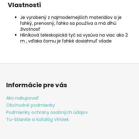
Vlastnosti
Je vyrobený z najmodernejších materiálov a je
ľahký, prenosný, ľahko sa používa a má dlhú
životnosť
Hliníková teleskopická tyč sa vysúva na viac ako 2
m , vďaka čomu je ľahké dosiahnuť všade
Z
á
p
Informácie pre vás
ä
t
Ako nakupovať
Obchodné podmienky
i
Podmienky ochrany osobných údajov
e
Tu-Stianite si Katalóg Víriviek