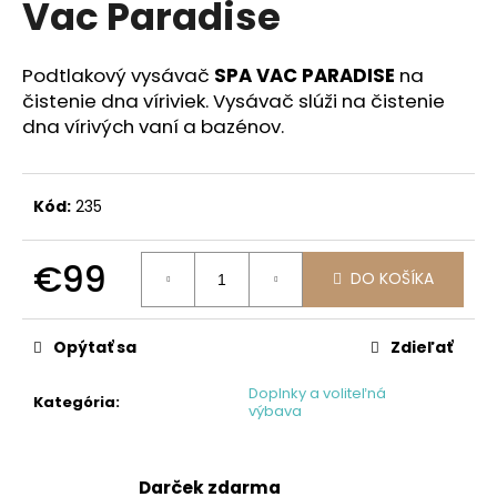
Vac Paradise
á
j
Podtlakový vysávač
SPA VAC PARADISE
na
s
čistenie dna
víriviek.
Vysávač slúži na čistenie
ť
dna vírivých vaní a bazénov.
?
Kód:
235
HĽADAŤ
€99
DO KOŠÍKA
Jednotková
cena:
Opýtať sa
Zdieľať
O
d
Doplnky a voliteľná
p
Kategória
:
výbava
o
r
ú
Darček zdarma